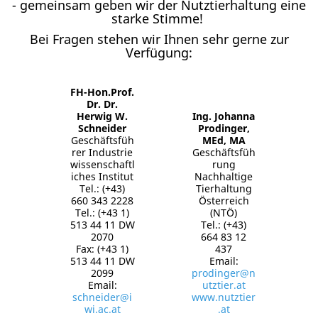
- gemeinsam geben wir der Nutztierhaltung eine
starke Stimme!
Bei Fragen stehen wir Ihnen sehr gerne zur
Verfügung:
FH-Hon.Prof.
Dr. Dr.
Herwig W.
Ing. Johanna
Schneider
Prodinger,
Geschäftsfüh
MEd, MA
rer Industrie
Geschäftsfüh
wissenschaftl
rung
iches Institut
Nachhaltige
Tel.: (+43)
Tierhaltung
660 343 2228
Österreich
Tel.: (+43 1)
(NTÖ)
513 44 11 DW
Tel.: (+43)
2070
664 83 12
Fax: (+43 1)
437
513 44 11 DW
Email:
2099
prodinger@n
Email:
utztier.at
schneider@i
www.nutztier
wi.ac.at
.at